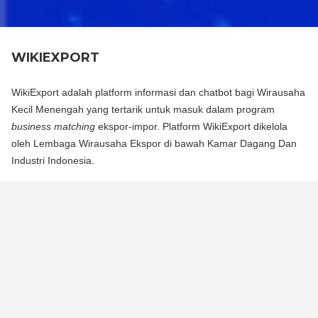
WIKIEXPORT
WikiExport adalah platform informasi dan chatbot bagi Wirausaha
Kecil Menengah yang tertarik untuk masuk dalam program
business matching
ekspor-impor. Platform WikiExport dikelola
oleh Lembaga Wirausaha Ekspor di bawah Kamar Dagang Dan
Industri Indonesia.
WikiExport adalah platform informasi dan chat bot bagi
Wirausaha Kecil Menengah yang tertarik untuk masuk dalam
program business matching ekspor-impor. Platform WikiExport
dikelola oleh Lembaga Wirausaha Ekspor di bawah Kamar
Dagang Dan Industri Indonesia.
WikiExport membantu membuka akses informasi dan
memberikan legitimasi layak ekspor bagi wirausaha.